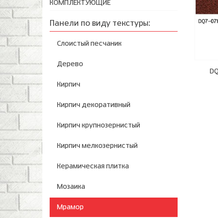
КОМПЛЕКТУЮЩИЕ
Панели по виду текстуры:
Слоистый песчаник
Дерево
DQ
Кирпич
Кирпич декоративный
Кирпич крупнозернистый
Кирпич мелкозернистый
Керамическая плитка
Мозаика
Мрамор