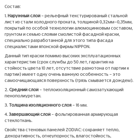
Состав:
1.
Наружный слой
– рельефный текстурированый стальной
лист из стали холодного проката, толщиной 0,32мм-0,35мм,
покрытый по особой технологии алюмоцинковым составом,
грунтом и семью слоями смолистой фасадной краски,
специально разработанной для этого типа фасада
специалистами японской фирмы NIPPON.
Данный тип краски помимо высоких эксплуатационных
характеристик (срок службы до 50 лет, гарантия на
стойкость цвета 10 лет, отсутствие разнотона от партии к
партии) имеет одну очень важную особенность – это
самоочищающаяся поверхность (грязь смывается дождем).
2.
Средний слой
– теплоизоляционный самозатухающий
пенополиуретан.
3.
Толщина изоляционного слоя
– 16 мм.
4.
Завершающий слой
– фольгированная армирующая
стеклоткань.
Свойства стеновых панелей ZODIAC: сохраняет тепло,
декоративность, огнеупорность, влагостойкость,