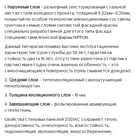
1.
Наружный слой
– рельефный текстурированый стальной
лист из стали холодного проката, толщиной 0,32мм-0,35мм,
покрытый по особой технологии алюмоцинковым составом,
грунтом и семью слоями смолистой фасадной краски,
специально разработанной для этого типа фасада
специалистами японской фирмы NIPPON.
Данный тип краски помимо высоких эксплуатационных
характеристик (срок службы до 50 лет, гарантия на
стойкость цвета 10 лет, отсутствие разнотона от партии к
партии) имеет одну очень важную особенность – это
самоочищающаяся поверхность (грязь смывается дождем).
2.
Средний слой
– теплоизоляционный самозатухающий
пенополиуретан.
3.
Толщина изоляционного слоя
– 16 мм.
4.
Завершающий слой
– фольгированная армирующая
стеклоткань.
Свойства стеновых панелей ZODIAC: сохраняет тепло,
декоративность, огнеупорность, влагостойкость,
гидроизоляция, звукоизоляция, энергосбережение,