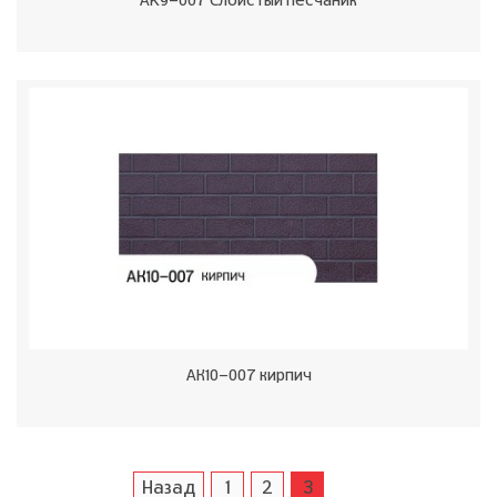
AK9-007 Слоистый песчаник
АК10-007 кирпич
Назад
1
2
3